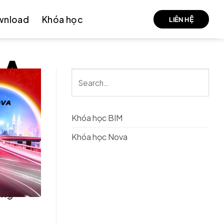
wnload
Khóa học
LIÊN HỆ
ỦA
Khóa học BIM
Khóa học Nova
ựng