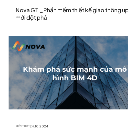
Nova GT _Phần mềm thiết kế giao thông up
mới đột phá
24.10.2024
KIẾN THỨC