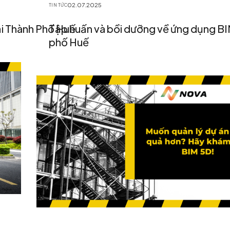
02.07.2025
TIN TỨC
i Thành Phố Huế
Tập huấn và bồi dưỡng về ứng dụng BI
phố Huế