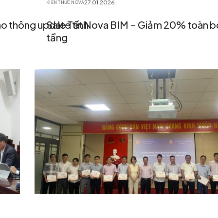
27.01.2026
KIẾN THỨC NOVA
o thông update tính
Sale Tết Nova BIM – Giảm 20% toàn b
tầng