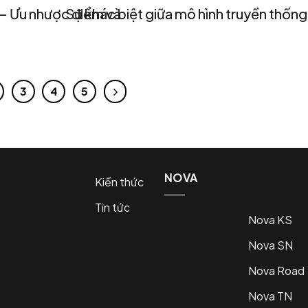
 – Ưu nhược điểm và
Sự khác biệt giữa mô hình truyền thống
3
4
5
NOVA
Kiến thức
Tin tức
Nova KS
Nova SN
Nova Road
Nova TN