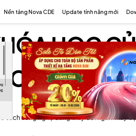
Nền tảng Nova CDE
Update tính năng mới
Do
HÓA HỌC C
CHÚNG TÔI
c cách công nghệ đang thay đổi ngành xây d