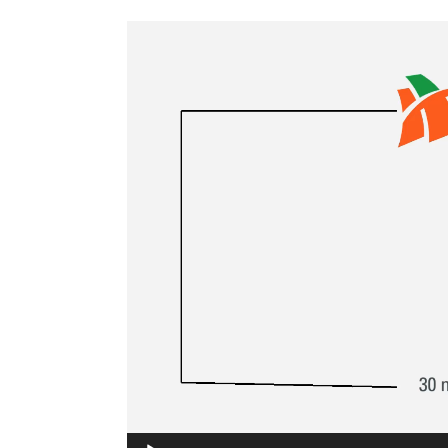
Video
Player