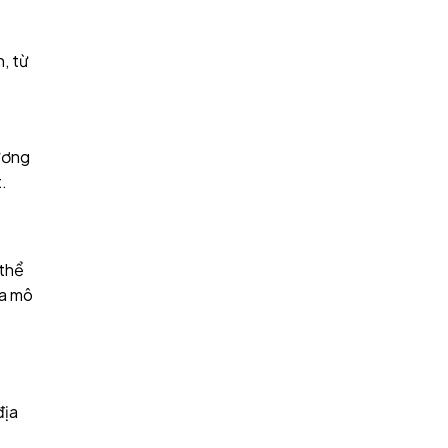
, từ
ương
.
 thể
ra mô
địa