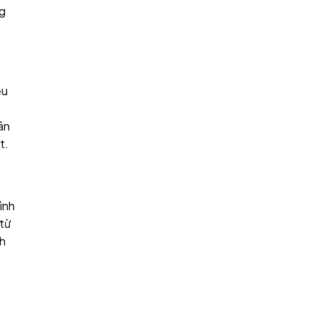
ng
ệu
ân
t.
ình
 từ
nh