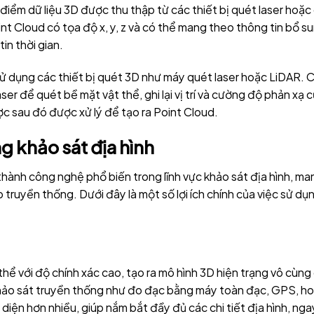
iểm dữ liệu 3D được thu thập từ các thiết bị quét laser hoặc
t Cloud có tọa độ x, y, z và có thể mang theo thông tin bổ s
in thời gian.
sử dụng các thiết bị quét 3D như máy quét laser hoặc LiDAR. 
aser để quét bề mặt vật thể, ghi lại vị trí và cường độ phản xạ 
ợc sau đó được xử lý để tạo ra Point Cloud.
ng khảo sát địa hình
ành công nghệ phổ biến trong lĩnh vực khảo sát địa hình, man
p truyền thống. Dưới đây là một số lợi ích chính của việc sử dụ
thể với độ chính xác cao, tạo ra mô hình 3D hiện trạng vô cùng 
khảo sát truyền thống như đo đạc bằng máy toàn đạc, GPS, h
diện hơn nhiều, giúp nắm bắt đầy đủ các chi tiết địa hình, nga