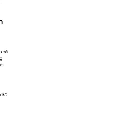
a
n
n cải
ng
àm
như: