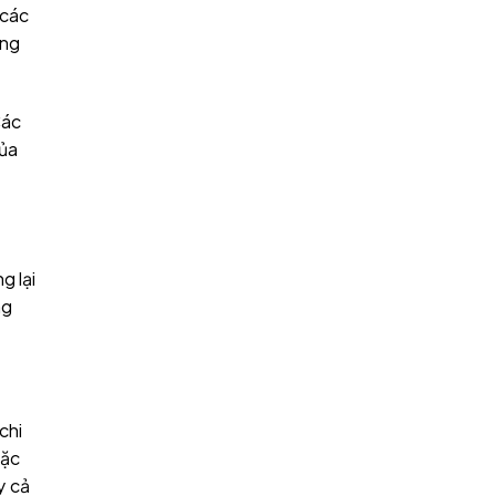
 các
ung
Các
của
g lại
ng
chi
oặc
y cả