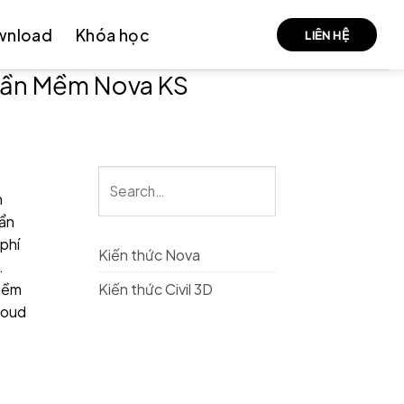
wnload
Khóa học
LIÊN HỆ
Phần Mềm Nova KS
h
uẩn
 phí
Kiến thức Nova
.
 mềm
Kiến thức Civil 3D
loud