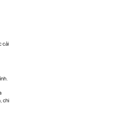
c cải
ình.
a
, chi