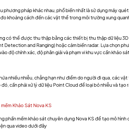
ều phương pháp khác nhau, phổ biến nhất là sử dụng máy quét
 để đo khoảng cách đến các vật thể trong môi trường xung quanh
ũng có thể được thu thập bằng các thiết bị thu thập dữ liệu 3D
ht Detection and Ranging) hoặc cảm biến radar. Lựa chọn ph
vào độ chính xác, độ phân giải và phạm vi khu vực cần khảo sát
hứa nhiều nhiễu, chẳng hạn như điểm do người đi qua, các vật
 đó, cần phải xử lý dữ liệu Point Cloud để loại bỏ nhiễu và tạo 
 mềm Khảo Sát Nova KS
ử dụng phần mềm khảo sát chuyên dụng Nova KS để tạo mô hình 
iện qua video dưới đây