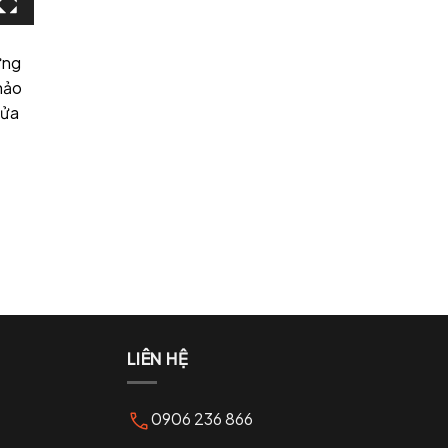
ụ
ững
hảo
sửa
LIÊN HỆ
0906 236 866