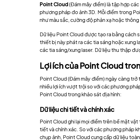
Point Cloud
(Đám mây điểm) là tập hợp các đ
phương pháp đo ảnh 3D. Mỗi điểm trong Poin
như màu sắc, cường độ phản xạ hoặc thông t
Dữ liệu Point Cloud được tạo ra bằng cách 
thiết bị này phát ra các tia sáng hoặc xung l
các tia sáng/xung laser. Dữ liệu thu thập đư
Lợi ích của Point Cloud tro
Point Cloud (Đám mây điểm) ngày càng trở th
nhiều lợi ích vượt trội so với các phương phá
Point Cloud trong khảo sát địa hình:
Dữ liệu chi tiết và chính xác
Point Cloud ghi lại mọi điểm trên bề mặt vật 
tiết và chính xác. So với các phương pháp 
chụp ảnh, Point Cloud cung cấp dữ liệu toàn 