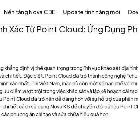
Nền tảng Nova CDE
Update tính năng mới
Do
ính Xác Từ Point Cloud: Ứng Dụng 
khẳng định vị thế quan trọng trong lĩnh vực khảo sát địa hìn
và chi tiết. Đặc biệt, Point Cloud đã trở thành công nghệ “ch
hính xác nhất. Tại Việt Nam, mặc dù còn một số hạn chế về chi
ưu điểm vượt trội trong việc khảo sát và lập kế hoạch cải tạo
iệu Point Cloud đã trở nên dễ dàng hơn với sự hỗ trợ của phần
 chi tiết cách sử dụng Nova KS để chuyển đổi dữ liệu Point C
a các phương án cải tạo và sửa chữa hiệu quả hơn.