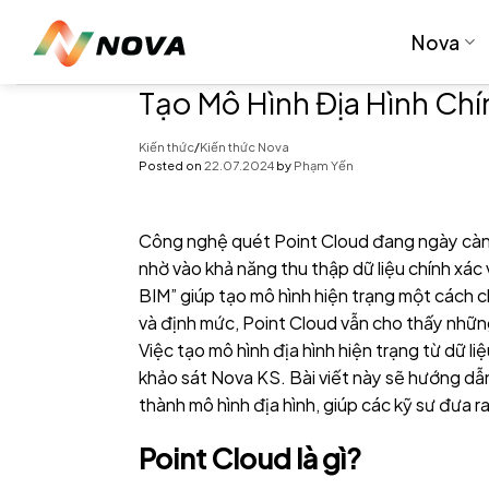
Skip
to
Nova
content
Tạo Mô Hình Địa Hình Ch
Kiến thức
/
Kiến thức Nova
Posted on
22.07.2024
by
Phạm Yến
Công nghệ quét Point Cloud đang ngày càng 
nhờ vào khả năng thu thập dữ liệu chính xác 
BIM” giúp tạo mô hình hiện trạng một cách c
và định mức, Point Cloud vẫn cho thấy những 
Việc tạo mô hình địa hình hiện trạng từ dữ l
khảo sát Nova KS. Bài viết này sẽ hướng dẫn
thành mô hình địa hình, giúp các kỹ sư đưa r
Point Cloud là gì?